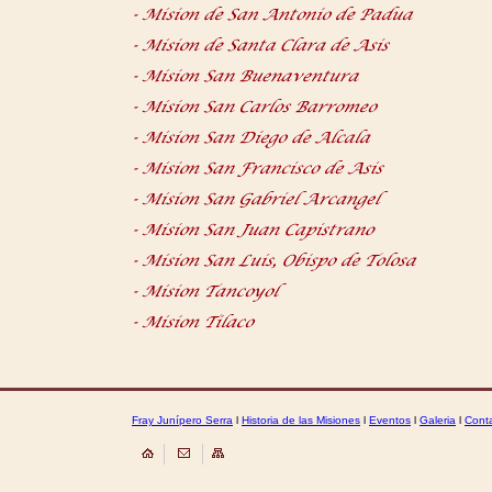
Fray Junípero Serra
l
Historia de las Misiones
l
Eventos
l
Galeria
l
Cont