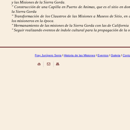
y las Misiones de la Sierra Gorda.
" Construcción de una Capilla en Puerto de Animas, que es el sitio en do
la Sierra Gorda
" Transformación de los Claustros de las Misiones a Museos de Sitio, en 
los misioneros en la época.
" Hermanamiento de las misiones de la Sierra Gorda con las de Californi
" Seguir realizando eventos de índole cultural para la propagación de la 
Fray Junípero Serra
l
Historia de las Misiones
l
Eventos
l
Galeria
l
Cont