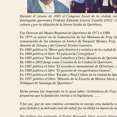
Durante el verano de 2003 el Congreso Local de la ciudad, oto
distinguido queretano Profesor Eduardo Loarca Castillo (1922 -2
cultura y por la difusión de la Sierra Gorda de Querétaro.
Fue Director del Museo Regional de Querétaro de 1971 a 1986.
En 1979 es asesor en la restauración de las Misiones de Fray J
restauración de las estatuas en bronce de Ezequiel Montes, Fray
Antonio de Urrutia y del General Vicente Guerrero.
En 1983 publica la "Breve guía histórica y artística de la ciudad d
En 1984 publica el libro "El palacio la Corregidora".
En 1985 publica "Don Juan Caballero y Ocio: Benefacto de Queréta
De 1986 a 2003 funge como Cronista de la Ciudad de Querétaro.
En 1987 publica el libro "El acueducto monumental de QUerétaro: 
En 1988 publica el libro "El panteón de los queretanos ilustres".
En 1993 publica el libro "Escudo y Real Cédula de la ciudad de Que
En 1997 publica el libro "Historia de la Escuela de Música Sacra
Velázquez de Santiago de Querétaro".
Dicha presea fue inspirada en la gran labor civilizadora de Fray
propuesta que la fundación realizo a la legislatura…….
Y fue así, que en una emotiva ceremonia se otorgo esta medalla a
pero debido a su delicado esta de salud, fue recibida en manos de s
Tal trabajo fue realizado el Padre Benjamín Vega, actual direc