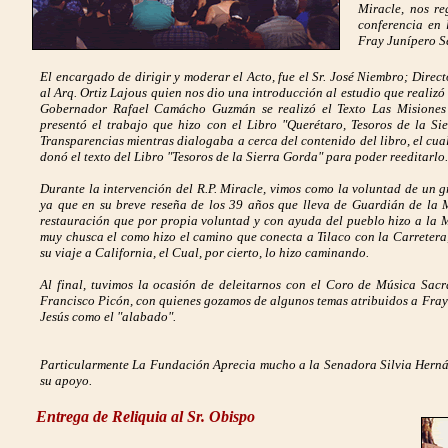
Miracle, nos re
conferencia en 
Fray Junípero S
El encargado de dirigir y moderar el Acto, fue el Sr. José Niembro; Direc
al Arq. Ortiz Lajous quien nos dio una introducción al estudio que reali
Gobernador Rafael Camácho Guzmán se realizó el Texto Las Misiones 
presentó el trabajo que hizo con el Libro "Querétaro, Tesoros de la S
Transparencias mientras dialogaba a cerca del contenido del libro, el cual 
donó el texto del Libro "Tesoros de la Sierra Gorda" para poder reeditarlo.
Durante la intervención del R.P. Miracle, vimos como la voluntad de un gr
ya que en su breve reseña de los 39 años que lleva de Guardián de la M
restauración que por propia voluntad y con ayuda del pueblo hizo a la 
muy chusca el como hizo el camino que conecta a Tilaco con la Carretera
su viaje a California, el Cual, por cierto, lo hizo caminando.
Al final, tuvimos la ocasión de deleitarnos con el Coro de Música Sacr
Francisco Picón, con quienes gozamos de algunos temas atribuidos a Fray
Jesús como el "alabado".
Particularmente La Fundación Aprecia mucho a la Senadora Silvia Herná
su apoyo.
Entrega de Reliquia al Sr. Obispo