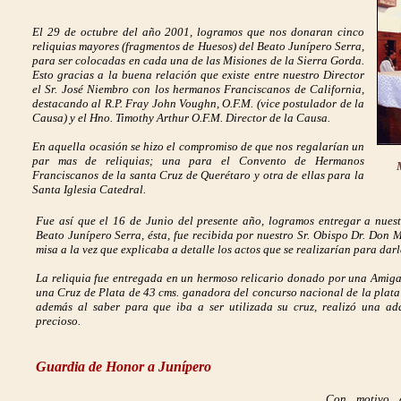
El 29 de octubre del año 2001, logramos que nos donaran cinco
reliquias mayores (fragmentos de Huesos) del Beato Junípero Serra,
para ser colocadas en cada una de las Misiones de la Sierra Gorda.
Esto gracias a la buena relación que existe entre nuestro Director
el Sr. José Niembro con los hermanos Franciscanos de California,
destacando al R.P. Fray John Voughn, O.F.M. (vice postulador de la
Causa) y el Hno. Timothy Arthur O.F.M. Director de la Causa.
En aquella ocasión se hizo el compromiso de que nos regalarían un
par mas de reliquias; una para el Convento de Hermanos
Franciscanos de la santa Cruz de Querétaro y otra de ellas para la
Santa Iglesia Catedral.
Fue así que el 16 de Junio del presente año, logramos entregar a nuest
Beato Junípero Serra, ésta, fue recibida por nuestro Sr. Obispo Dr. Don 
misa a la vez que explicaba a detalle los actos que se realizarían para da
La reliquia fue entregada en un hermoso relicario donado por una Amiga
una Cruz de Plata de 43 cms. ganadora del concurso nacional de la plat
además al saber para que iba a ser utilizada su cruz, realizó una ad
precioso.
Guardia de Honor a Junípero
Con motivo 